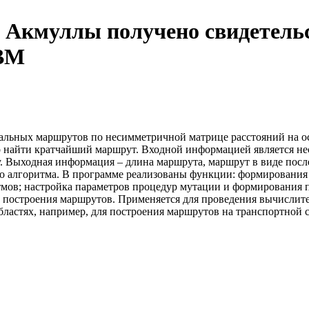
Акмуллы получено свидетельс
ЭВМ
льных маршрутов по несимметричной матрице расстояний на осн
 найти кратчайший маршрут. Входной информацией является не
 Выходная информация – длина маршрута, маршрут в виде посл
о алгоритма. В программе реализованы функции: формирования
мов; настройка параметров процедур мутации и формирования п
сса построения маршрутов. Применяется для проведения вычисли
ластях, например, для построения маршрутов на транспортной 